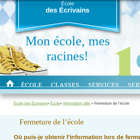
École
des Écrivains
Mon école, mes
racines!
ÉCOLE
CLASSES
SERVICES
SER
École des Écrivains
»
École
»
Information utile
» Fermeture de l’école
Fermeture de l’école
Où puis-je obtenir l’information lors de ferm