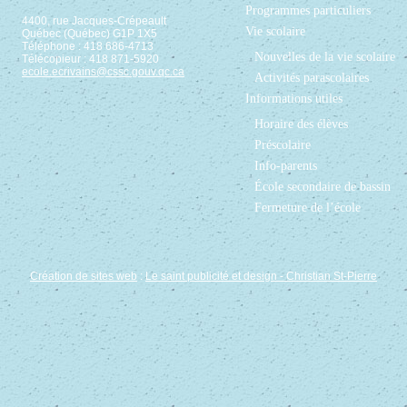
Programmes particuliers
4400, rue Jacques-Crépeault
Vie scolaire
Québec (Québec) G1P 1X5
Téléphone : 418 686-4713
Nouvelles de la vie scolaire
Télécopieur : 418 871-5920
ecole.ecrivains@cssc.gouv.qc.ca
Activités parascolaires
Informations utiles
Horaire des élèves
Préscolaire
Info-parents
École secondaire de bassin
Fermeture de l’école
Création de sites web
:
Le saint publicité et design
- Christian St-Pierre