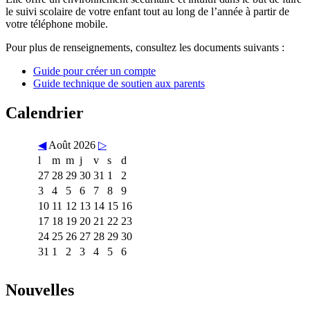
le suivi scolaire de votre enfant tout au long de l’année à partir de
votre téléphone mobile.
Pour plus de renseignements, consultez les documents suivants :
Guide pour créer un compte
Guide technique de soutien aux parents
Calendrier
◀
Août 2026
▷
l
m
m
j
v
s
d
27
28
29
30
31
1
2
3
4
5
6
7
8
9
10
11
12
13
14
15
16
17
18
19
20
21
22
23
24
25
26
27
28
29
30
31
1
2
3
4
5
6
Nouvelles