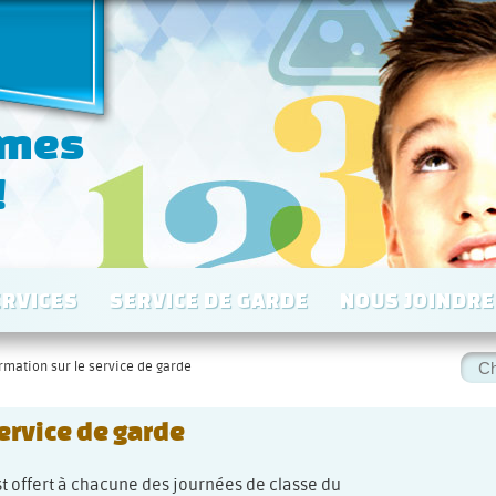
 mes
!
ERVICES
SERVICE DE GARDE
NOUS JOINDRE
Rec
rmation sur le service de garde
:
ervice de garde
st offert à chacune des journées de classe du