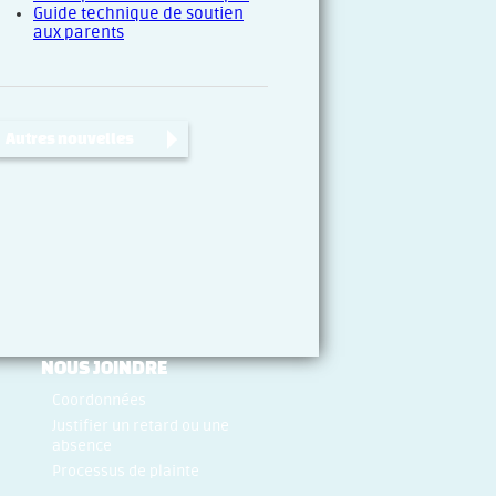
Guide technique de soutien
aux parents
Autres nouvelles
NOUS JOINDRE
Coordonnées
Justifier un retard ou une
absence
Processus de plainte