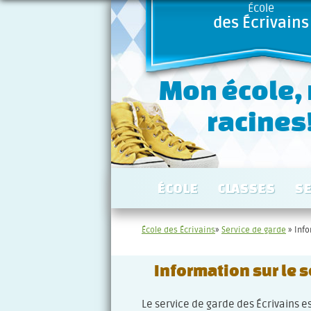
École
des Écrivains
Mon école,
racines
ÉCOLE
CLASSES
S
École des Écrivains
»
Service de garde
» Info
Information sur le s
Le service de garde des Écrivains e