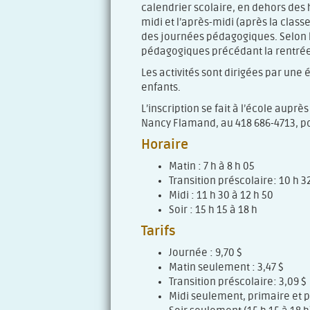
calendrier scolaire, en dehors des 
midi et l’après-midi (après la classe
des journées pédagogiques. Selon le
pédagogiques précédant la rentrée
Les activités sont dirigées par une
enfants.
L’inscription se fait à l’école aup
Nancy Flamand, au 418 686-4713, po
Horaire
Matin : 7 h à 8 h 05
Transition préscolaire: 10 h 3
Midi : 11 h 30 à 12 h 50
Soir : 15 h 15 à 18 h
Tarifs
Journée : 9,70 $
Matin seulement : 3,47 $
Transition préscolaire: 3,09 $
Midi seulement, primaire et p