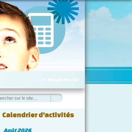
>> Mozaïk-Portail
hercher
Calendrier d'activités
◀
Août 2026
▷