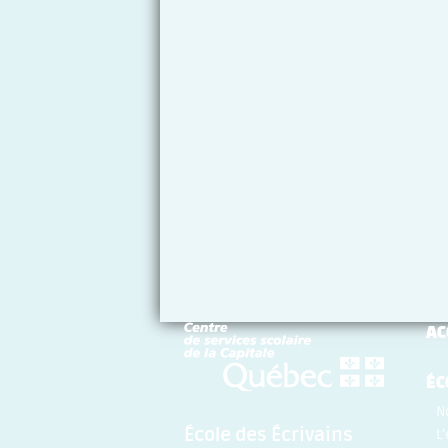
AC
ÉC
N
École des Écrivains
L