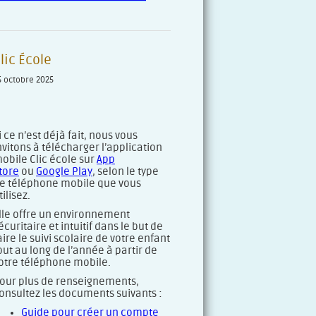
lic École
5 octobre 2025
i ce n’est déjà fait, nous vous
nvitons à télécharger l’application
obile Clic école sur
App
tore
ou
Google Play
, selon le type
e téléphone mobile que vous
tilisez.
lle offre un environnement
écuritaire et intuitif dans le but de
aire le suivi scolaire de votre enfant
out au long de l’année à partir de
otre téléphone mobile.
our plus de renseignements,
onsultez les documents suivants :
Guide pour créer un compte