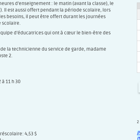
heures d’enseignement : le matin (avant la classe), le
). Il est aussi offert pendant la période scolaire, lors
s besoins, il peut être offert durant les journées
 scolaire.
 équipe d’éducatrices qui ont à cœur le bien-être des
rès de la technicienne du service de garde, madame
ste 2.
2 à 11 h 30
2
P
réscolaire: 4,53 $
m