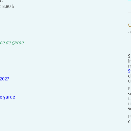
 :
: 8,80 $
C
1
ce de garde
S
i
m
S
d
-2027
u
E
s
de garde
f
t
v
P
c