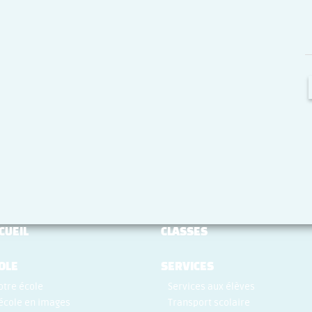
CUEIL
CLASSES
OLE
SERVICES
otre école
Services aux élèves
’école en images
Transport scolaire