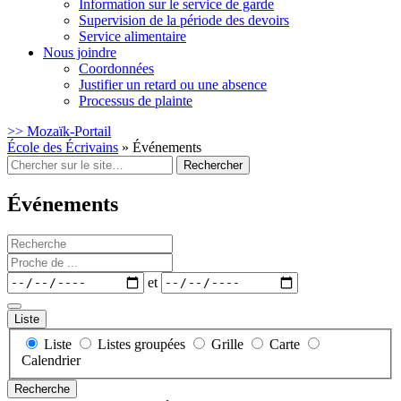
Information sur le service de garde
Supervision de la période des devoirs
Service alimentaire
Nous joindre
Coordonnées
Justifier un retard ou une absence
Processus de plainte
>> Mozaïk-Portail
École des Écrivains
» Événements
Rechercher
:
Événements
Recherche
Proche
de
Dates
et
...
Liste
Type
Liste
Listes groupées
Grille
Carte
d’affichage
Calendrier
des
Recherche
résultats