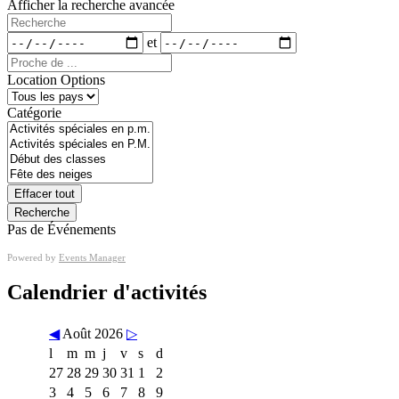
Afficher la recherche avancée
de
Recherche
la
recherche
Dates
et
Proche
de
Location Options
...
Pays
Catégorie
Catégorie
Effacer tout
Recherche
Pas de Événements
Powered by
Events Manager
Calendrier d'activités
◀
Août 2026
▷
l
m
m
j
v
s
d
27
28
29
30
31
1
2
3
4
5
6
7
8
9