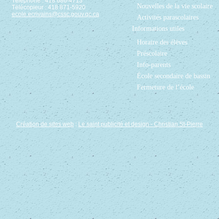
Téléphone : 418 686-4713
Nouvelles de la vie scolaire
Télécopieur : 418 871-5920
ecole.ecrivains@cssc.gouv.qc.ca
Activités parascolaires
Informations utiles
Horaire des élèves
Préscolaire
Info-parents
École secondaire de bassin
Fermeture de l’école
Création de sites web
:
Le saint publicité et design
- Christian St-Pierre