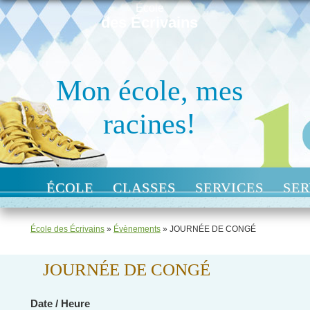
École
des Écrivains
Mon école, mes
racines!
ÉCOLE
CLASSES
SERVICES
SER
École des Écrivains
»
Évènements
»
JOURNÉE DE CONGÉ
JOURNÉE DE CONGÉ
Date / Heure