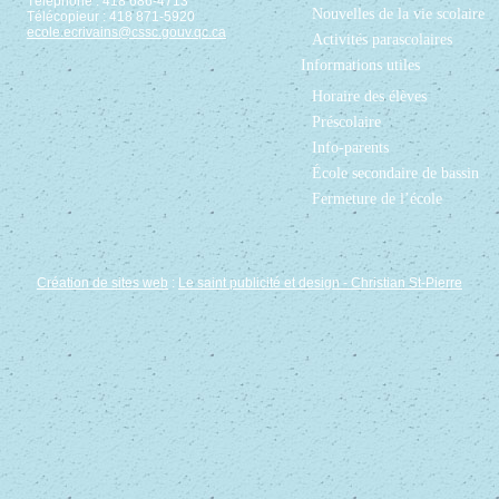
Téléphone : 418 686-4713
Nouvelles de la vie scolaire
Télécopieur : 418 871-5920
ecole.ecrivains@cssc.gouv.qc.ca
Activités parascolaires
Informations utiles
Horaire des élèves
Préscolaire
Info-parents
École secondaire de bassin
Fermeture de l’école
Création de sites web
:
Le saint publicité et design
- Christian St-Pierre