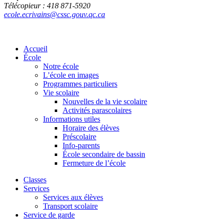
Télécopieur : 418 871-5920
ecole.ecrivains@cssc.gouv.qc.ca
Accueil
École
Notre école
L’école en images
Programmes particuliers
Vie scolaire
Nouvelles de la vie scolaire
Activités parascolaires
Informations utiles
Horaire des élèves
Préscolaire
Info-parents
École secondaire de bassin
Fermeture de l’école
Classes
Services
Services aux élèves
Transport scolaire
Service de garde