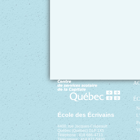
A
É
No
École des Écrivains
L’
Pr
4400, rue Jacques-Crépeault
Vi
Québec (Québec) G1P 1X5
Téléphone : 418 686-4713
Télécopieur : 418 871-5920