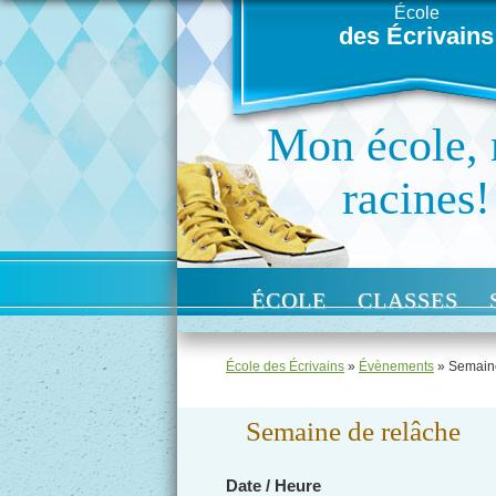
École
des Écrivains
Mon école,
racines!
ÉCOLE
CLASSES
École des Écrivains
»
Évènements
»
Semaine
Semaine de relâche
Date / Heure