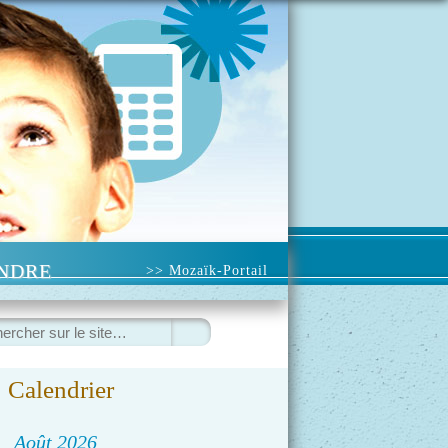
INDRE
>> Mozaïk-Portail
ercher
Calendrier
◀
Août 2026
▷