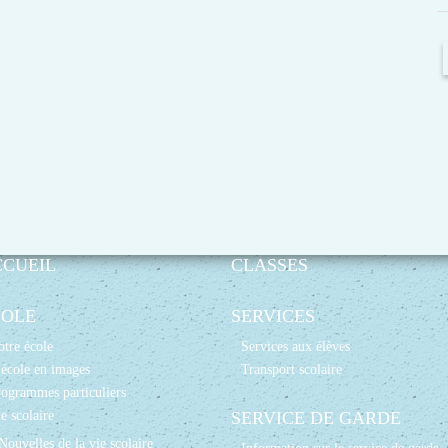
CCUEIL
CLASSES
COLE
SERVICES
tre école
Services aux élèves
école en images
Transport scolaire
ogrammes particuliers
e scolaire
SERVICE DE GARDE
Nouvelles de la vie scolaire