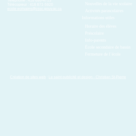
Téléphone : 418 686-4713
Nouvelles de la vie scolaire
Télécopieur : 418 871-5920
ecole.ecrivains@cssc.gouv.qc.ca
Activités parascolaires
Informations utiles
Horaire des élèves
Préscolaire
Info-parents
École secondaire de bassin
Fermeture de l’école
Création de sites web
:
Le saint publicité et design
- Christian St-Pierre