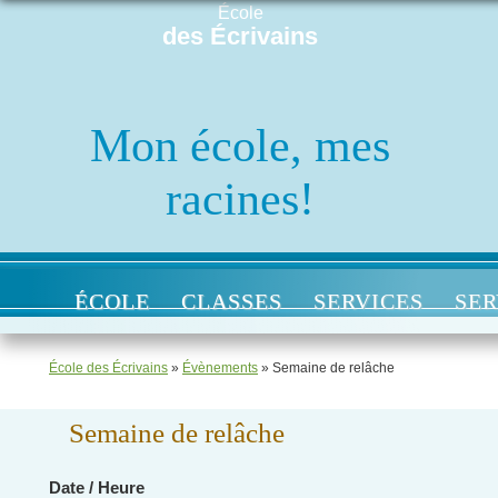
École
des Écrivains
Mon école, mes
racines!
ÉCOLE
CLASSES
SERVICES
SER
École des Écrivains
»
Évènements
»
Semaine de relâche
Semaine de relâche
Date / Heure