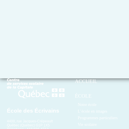
ACCUEIL
ÉCOLE
Notre école
École des Écrivains
L’école en images
Programmes particuliers
4400, rue Jacques-Crépeault
Vie scolaire
Québec (Québec) G1P 1X5