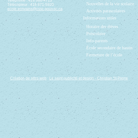
Téléphone : 418 686-4713
Nouvelles de la vie scolaire
Télécopieur : 418 871-5920
ecole.ecrivains@cssc.gouv.qc.ca
Activités parascolaires
Informations utiles
Horaire des élèves
Préscolaire
Info-parents
École secondaire de bassin
Fermeture de l’école
Création de sites web
:
Le saint publicité et design
- Christian St-Pierre